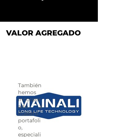
VALOR AGREGADO
También
hemos
incorpor
ado a
nuestro
portafoli
o,
especiali