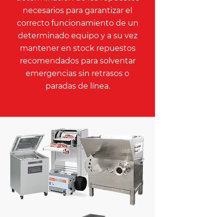
necesarios para garantizar el
correcto funcionamiento de un
determinado equipo y a su vez
mantener en stock repuestos
recomendados para solventar
emergencias sin retrasos o
paradas de línea.