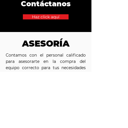
Contáctanos
Haz click aquí
ASESORÍA
Contamos con el personal calificado
para asesorarte en la compra del
equipo correcto para tus necesidades
particulares de producción, inclusive
nos dedicamos a configurar líneas
integrales de elaboración de productos
de valor agregado como es el caso de
embutidos, empanizados y
hamburguesas.
Adicionalmente contamos con la
estructura para asistirles con la