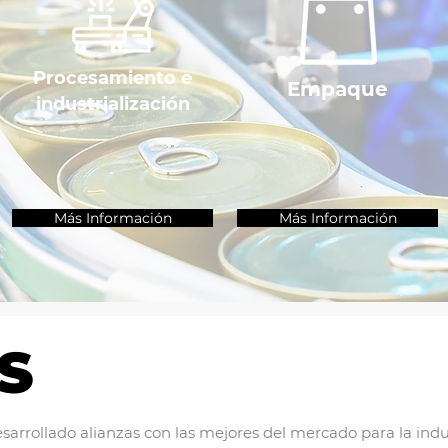
Procesamiento e
Empaque
industrialización
Más Información
Más Información
S
sarrollado alianzas con las mejores del mercado para la indu