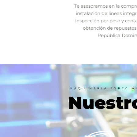
Te asesoramos en la compra
instalación de líneas inte
inspección por peso y conta
obtención de repuestos
República Domini
MAQUINARIA ESPECIA
Nuestr