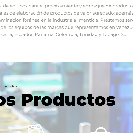
 de equipos para el procesamiento y empaque de productos 
grales de elaboración de productos de valor agregado; además 
minación foránea en la industria alimenticia.
Prestamos serv
 de los equipos de las marcas que representamos en Venezue
cana, Ecuador, Panamá, Colombia, Trinidad y Tobago, Suri
LIZADA
os Productos